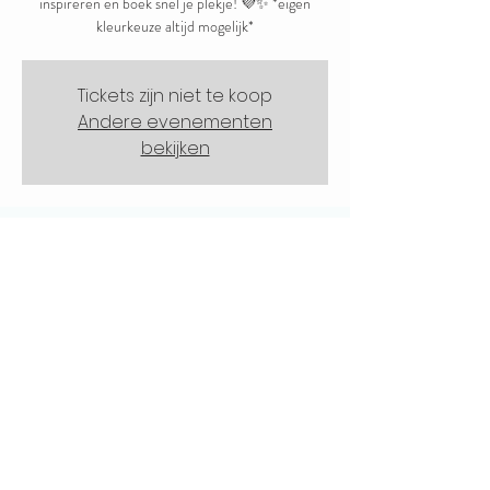
inspireren en boek snel je plekje! 💜✨ *eigen
kleurkeuze altijd mogelijk*
Tickets zijn niet te koop
Andere evenementen
bekijken
Tijd en locatie
29 jun 2025, 14:30 – 16:30
Artfarm, Rustenburgerweg 126, 1703 RZ
Heerhugowaard, Nederland
Deel dit evenement