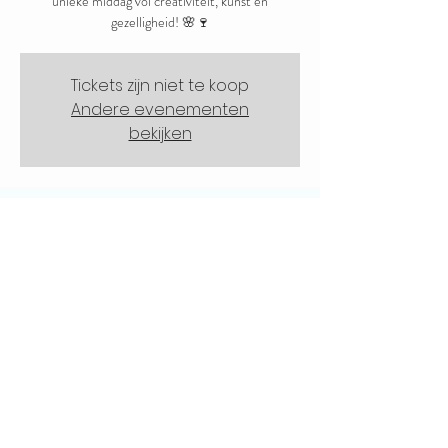
unieke middag vol creativiteit, kunst en
gezelligheid! 🌸🍷
Tickets zijn niet te koop
Andere evenementen
bekijken
Tijd en locatie
18 mei 2025, 14:30 – 16:30
Rustenburgerweg 126, 1703 RZ
Heerhugowaard, Nederland
Deel dit evenement