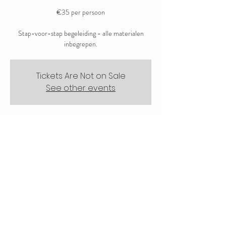
€35 per persoon
Stap-voor-stap begeleiding - alle materialen
inbegrepen.
Tickets Are Not on Sale
See other events
Tijd en locatie
29 sep 2024, 14:30 – 16:30
ArtFarm, Rustenburgerweg 126, 1703 RZ
Heerhugowaard
Deel dit evenement