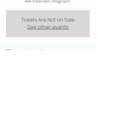
Tickets Are Not on Sale
See other events
Tijd en locatie
14 mei 2024, 19:00 – 21:00
ArtFarm, Rustenburgerweg 126, 1703 RZ
Heerhugowaard
Deel dit evenement