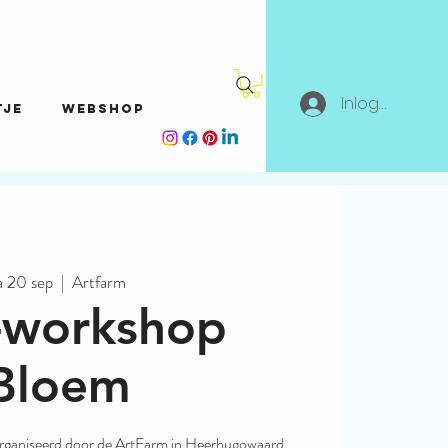
Inloggen
tje
Webshop
a 20 sep
  |  
Artfarm
-workshop
Bloem
organiseerd door de ArtFarm in Heerhugowaard