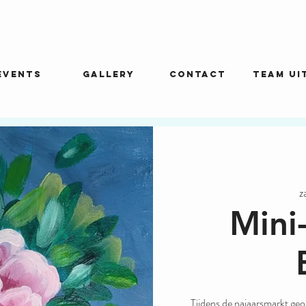
EVENTS
GALLERY
CONTACT
Team ui
z
Mini
Tijdens de najaarsmarkt ge