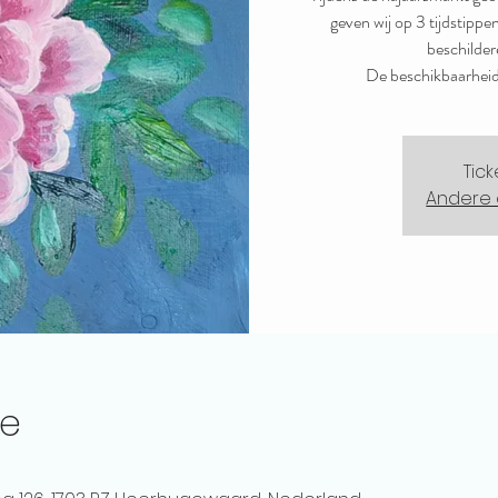
geven wij op 3 tijdstip
beschilde
De beschikbaarheid i
Tick
Andere 
ie