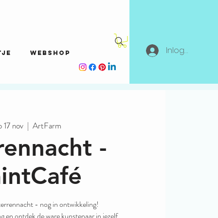
Inloggen
tje
Webshop
o 17 nov
  |  
ArtFarm
rennacht -
intCafé
errennacht - nog in ontwikkeling!
g en ontdek de ware kunstenaar in jezelf.