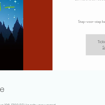
Stap-voor-stap beg
Tic
S
ie