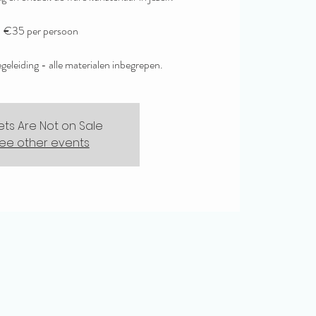
€35 per persoon
eleiding - alle materialen inbegrepen.
kets Are Not on Sale
ee other events