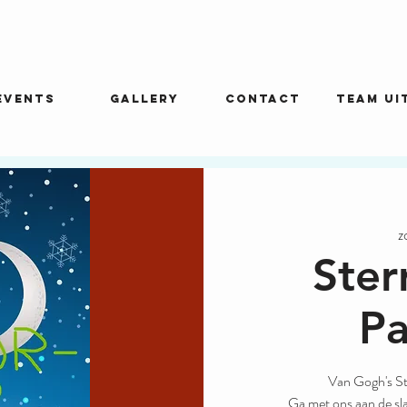
EVENTS
GALLERY
CONTACT
Team ui
z
Ster
Pa
Van Gogh's St
Ga met ons aan de sla