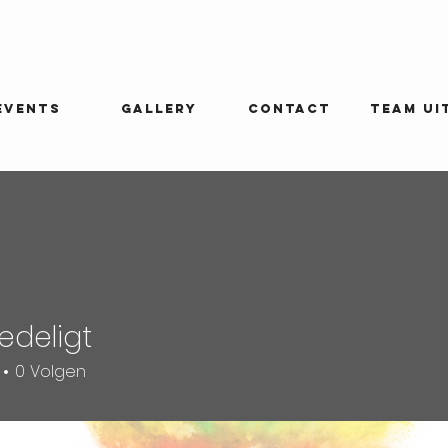
EVENTS
GALLERY
CONTACT
Team ui
edeligt
igt
0
Volgen