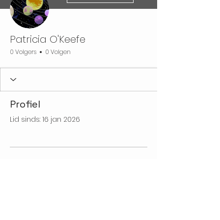
Patricia O'Keefe
0 Volgers
0 Volgen
Profiel
Lid sinds: 16 jan 2026
Er is hier nog niets te
zien
Zodra dit lid informatie over
zichzelf toevoegt, zie je dat hier.